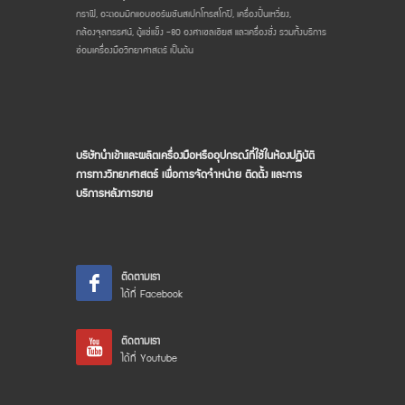
กราฟี, อะตอมมิกแอบซอร์พชันสเปกโทรสโกปี, เครื่องปั่นเหวี่ยง,
กล้องจุลทรรศน์, ตู้แช่แข็ง -80 องศาเซลเซียส และเครื่องชั่ง รวมทั้งบริการ
ซ่อมเครื่องมือวิทยาศาสตร์ เป็นต้น
บริษัทนำเข้าและผลิตเครื่องมือหรืออุปกรณ์ที่ใช้ในห้องปฏิบัติ
การทางวิทยาศาสตร์ เพื่อการจัดจำหน่าย ติดตั้ง และการ
บริการหลังการขาย
ติดตามเรา
ได้ที่ Facebook
ติดตามเรา
ได้ที่ Youtube