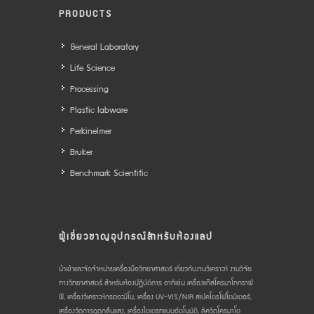
PRODUCTS
General Laboratory
Life Science
Processing
Plastic labware
Perkinelmer
Bruker
Benchmark Scientific
ผู้เชี่ยวชาญอุปกรณ์สำหรับห้องแลป
นำเข้าและจัดจำหน่ายเครื่องมือวิทยาศาสตร์ เกี่ยวกับงานวิเคราะห์ งานวิจัย
ทางวิทยาศาสตร์ สำหรับห้องปฏิบัติการ อาทิเช่น เครื่องแก๊สโครมาโทกราฟ
ฟี, เครื่องวิเคราะห์กรดอะมิโน, เครื่อง UV-VIS/NIR สเปคโตรโฟโตมิเตอร์,
เครื่องวัดการดูดกลืนแสง, เครื่องไตเตรทแบบอัตโนมัติ, ลิควิดโครมาโต