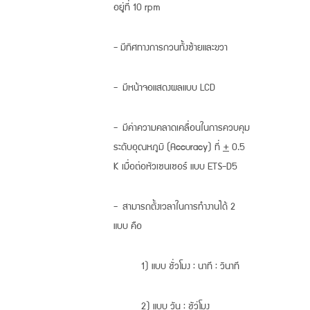
อยู่ที่ 10 rpm
- มีทิศทางการกวนทั้งซ้ายและขวา
- มีหน้าจอแสดงผลแบบ LCD
- มีค่าความคลาดเคลื่อนในการควบคุม
ระดับอุณหภูมิ (Accuracy) ที่
+
0.5
K เมื่อต่อหัวเซนเซอร์ แบบ ETS-D5
- สามารถตั้งเวลาในการทำงานได้ 2
แบบ คือ
1) แบบ ชั่วโมง : นาที : วินาที
2) แบบ วัน : ชัว่โมง