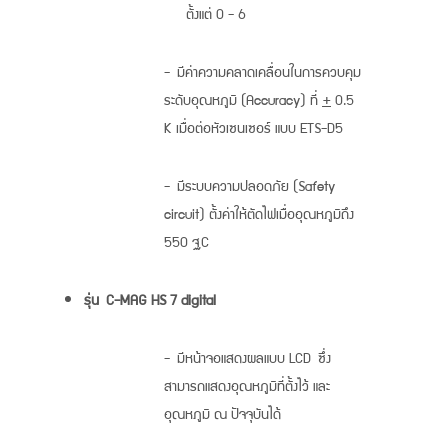
ตั้งแต่ 0 - 6
- มีค่าความคลาดเคลื่อนในการควบคุม
ระดับอุณหภูมิ (Accuracy) ที่
+
0.5
K เมื่อต่อหัวเซนเซอร์ แบบ ETS-D5
- มีระบบความปลอดภัย (Safety
circuit) ตั้งค่าให้ตัดไฟเมื่ออุณหภูมิถึง
550 °C
รุ่น
C-MAG HS 7 digital
- มีหน้าจอแสดงผลแบบ LCD ซึ่ง
สามารถแสดงอุณหภูมิที่ตั้งไว้ และ
อุณหภูมิ ณ ปัจจุบันได้