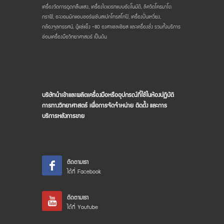
เครื่องวัดการดูดกลืนแสง, เครื่องไตเตรทแบบอัตโนมัติ, ลิควิดโครมาโต
กราฟี, อะตอมมิกแอบซอร์พชันสเปกโทรสโกปี, เครื่องปั่นเหวี่ยง,
กล้องจุลทรรศน์, ตู้แช่แข็ง -80 องศาเซลเซียส และเครื่องชั่ง รวมทั้งบริการ
ซ่อมเครื่องมือวิทยาศาสตร์ เป็นต้น
บริษัทนำเข้าและผลิตเครื่องมือหรืออุปกรณ์ที่ใช้ในห้องปฏิบัติ
การทางวิทยาศาสตร์ เพื่อการจัดจำหน่าย ติดตั้ง และการ
บริการหลังการขาย
ติดตามเรา
ได้ที่ Facebook
ติดตามเรา
ได้ที่ Youtube