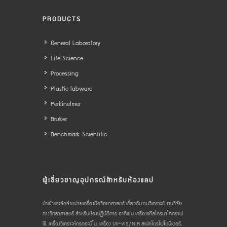
PRODUCTS
General Laboratory
Life Science
Processing
Plastic labware
Perkinelmer
Bruker
Benchmark Scientific
ผู้เชี่ยวชาญอุปกรณ์สำหรับห้องแลป
นำเข้าและจัดจำหน่ายเครื่องมือวิทยาศาสตร์ เกี่ยวกับงานวิเคราะห์ งานวิจัย
ทางวิทยาศาสตร์ สำหรับห้องปฏิบัติการ อาทิเช่น เครื่องแก๊สโครมาโทกราฟ
ฟี, เครื่องวิเคราะห์กรดอะมิโน, เครื่อง UV-VIS/NIR สเปคโตรโฟโตมิเตอร์,