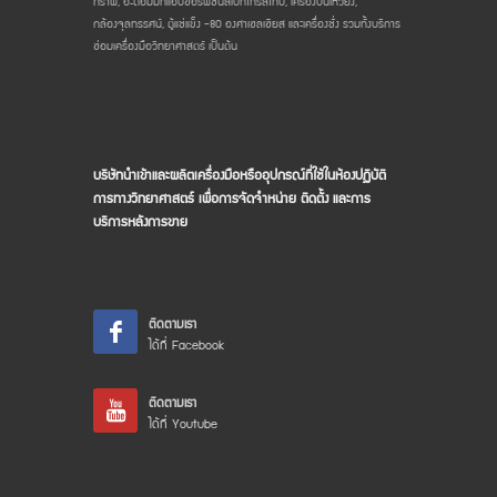
กราฟี, อะตอมมิกแอบซอร์พชันสเปกโทรสโกปี, เครื่องปั่นเหวี่ยง,
กล้องจุลทรรศน์, ตู้แช่แข็ง -80 องศาเซลเซียส และเครื่องชั่ง รวมทั้งบริการ
ซ่อมเครื่องมือวิทยาศาสตร์ เป็นต้น
บริษัทนำเข้าและผลิตเครื่องมือหรืออุปกรณ์ที่ใช้ในห้องปฏิบัติ
การทางวิทยาศาสตร์ เพื่อการจัดจำหน่าย ติดตั้ง และการ
บริการหลังการขาย
ติดตามเรา
ได้ที่ Facebook
ติดตามเรา
ได้ที่ Youtube