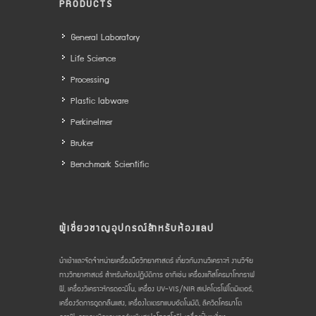
PRODUCTS
General Laboratory
Life Science
Processing
Plastic labware
Perkinelmer
Bruker
Benchmark Scientific
ผู้เชี่ยวชาญอุปกรณ์สำหรับห้องแลป
นำเข้าและจัดจำหน่ายเครื่องมือวิทยาศาสตร์ เกี่ยวกับงานวิเคราะห์ งานวิจัย
ทางวิทยาศาสตร์ สำหรับห้องปฏิบัติการ อาทิเช่น เครื่องแก๊สโครมาโทกราฟ
ฟี, เครื่องวิเคราะห์กรดอะมิโน, เครื่อง UV-VIS/NIR สเปคโตรโฟโตมิเตอร์,
เครื่องวัดการดูดกลืนแสง, เครื่องไตเตรทแบบอัตโนมัติ, ลิควิดโครมาโต