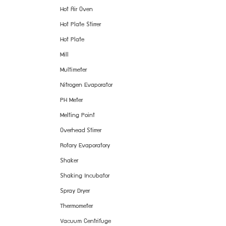
Hot Air Oven
Hot Plate Stirrer
Hot Plate
Mill
Multimeter
Nitrogen Evaporator
PH Meter
Melting Point
Overhead Stirrer
Rotary Evaporatory
Shaker
Shaking Incubator
Spray Dryer
Thermometer
Vacuum Centrifuge